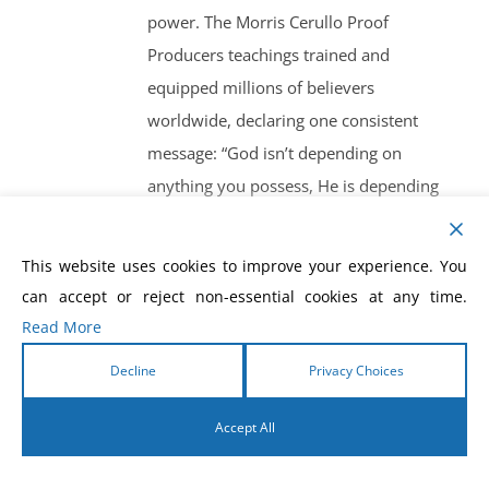
power. The Morris Cerullo Proof
Producers teachings trained and
equipped millions of believers
worldwide, declaring one consistent
message: “God isn’t depending on
anything you possess, He is depending
on what He can make of you!” This
devotional is not just a reading — it’s a
This website uses cookies to improve your experience. You
daily activation of spiritual power. As
can accept or reject non-essential cookies at any time.
you walk through each day, you will be
Read More
encouraged, equipped, and strengthened
Decline
Privacy Choices
to work the works of God, just as Dr.
Cerullo taught. You will be empowered
Accept All
to show the world the undeniable proof
English
that Jesus Christ is alive — working