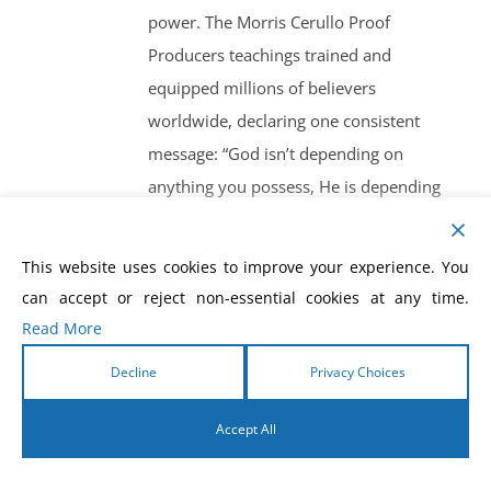
power. The Morris Cerullo Proof
Producers teachings trained and
equipped millions of believers
worldwide, declaring one consistent
message: “God isn’t depending on
anything you possess, He is depending
on what He can make of you!” This
devotional is not just a reading — it’s a
This website uses cookies to improve your experience. You
daily activation of spiritual power. As
can accept or reject non-essential cookies at any time.
you walk through each day, you will be
Read More
encouraged, equipped, and strengthened
Decline
Privacy Choices
to work the works of God, just as Dr.
Cerullo taught. You will be empowered
Accept All
to show the world the undeniable proof
English
that Jesus Christ is alive — working