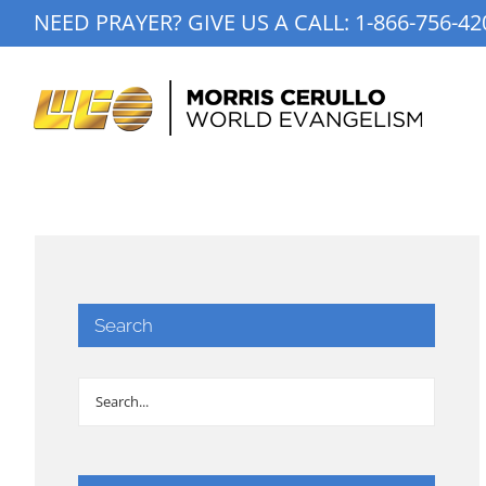
Skip
NEED PRAYER? GIVE US A CALL:
1-866-756-42
to
content
Search