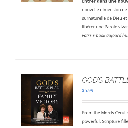
Entrer dans une nouv
nouvelle dimension de la
surnaturelle de Dieu et 
libérer une Parole vivan
votre e-book aujourd’hui
GOD’S BATTL
$
5.99
From the Morris Cerullo
powerful, Scripture-fil