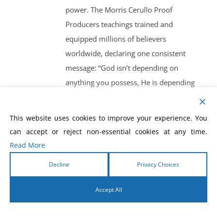
power. The Morris Cerullo Proof
Producers teachings trained and
equipped millions of believers
worldwide, declaring one consistent
message: “God isn’t depending on
anything you possess, He is depending
on what He can make of you!” This
devotional is not just a reading — it’s a
This website uses cookies to improve your experience. You
daily activation of spiritual power. As
can accept or reject non-essential cookies at any time.
you walk through each day, you will be
Read More
encouraged, equipped, and strengthened
Decline
Privacy Choices
to work the works of God, just as Dr.
Cerullo taught. You will be empowered
Accept All
to show the world the undeniable proof
English
that Jesus Christ is alive — working