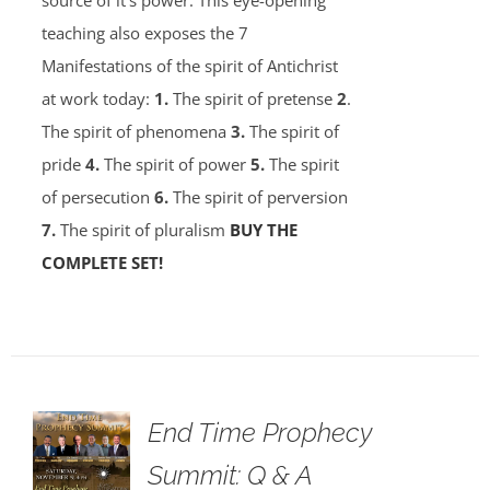
source of it’s power. This eye-opening
teaching also exposes the 7
Manifestations of the spirit of Antichrist
at work today:
1.
The spirit of pretense
2
.
The spirit of phenomena
3.
The spirit of
pride
4.
The spirit of power
5.
The spirit
of persecution
6.
The spirit of perversion
7.
The spirit of pluralism
BUY THE
COMPLETE SET!
End Time Prophecy
Summit: Q & A